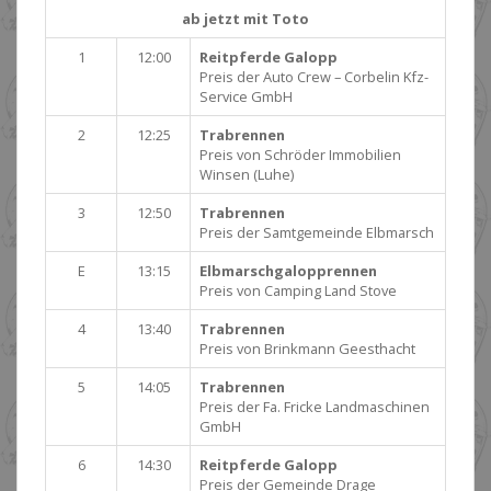
ab jetzt mit Toto
1
12:00
Reitpferde Galopp
Preis der Auto Crew – Corbelin Kfz-
Service GmbH
2
12:25
Trabrennen
Preis von Schröder Immobilien
Winsen (Luhe)
3
12:50
Trabrennen
Preis der Samtgemeinde Elbmarsch
E
13:15
Elbmarschgalopprennen
Preis von Camping Land Stove
4
13:40
Trabrennen
Preis von Brinkmann Geesthacht
5
14:05
Trabrennen
Preis der Fa. Fricke Landmaschinen
GmbH
6
14:30
Reitpferde Galopp
Preis der Gemeinde Drage