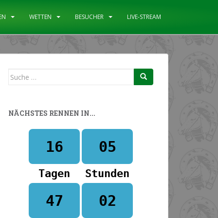
EN
WETTEN
BESUCHER
LIVE-STREAM
Suche
nach:
NÄCHSTES RENNEN IN...
16
05
Tagen
Stunden
47
02